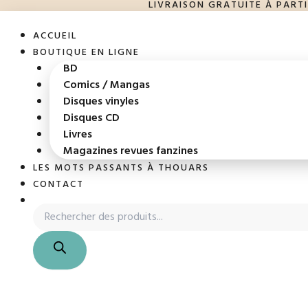
LIVRAISON GRATUITE À PART
Recherche
Recherche
Aller
de
de
au
produits
produits
ACCUEIL
contenu
BOUTIQUE EN LIGNE
BD
Comics / Mangas
Disques vinyles
Disques CD
Livres
Magazines revues fanzines
LES MOTS PASSANTS À THOUARS
CONTACT