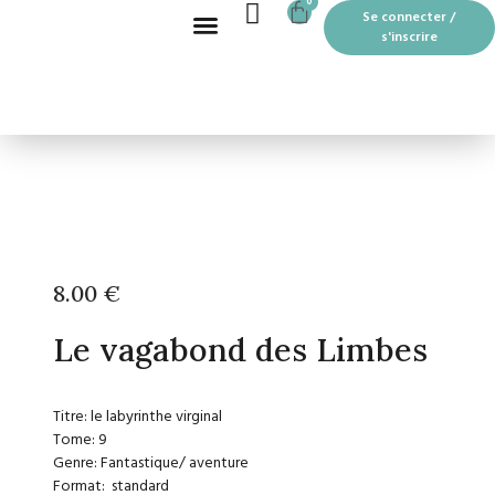
CART
0
Aller
Se connecter /
au
s'inscrire
contenu
Recherche de produits
BOUTIQUE EN LIGNE
LES MOTS PASSANTS À THOUARS
8.00
€
Le vagabond des Limbes
Titre: le labyrinthe virginal
Tome: 9
Genre: Fantastique/ aventure
Format: standard