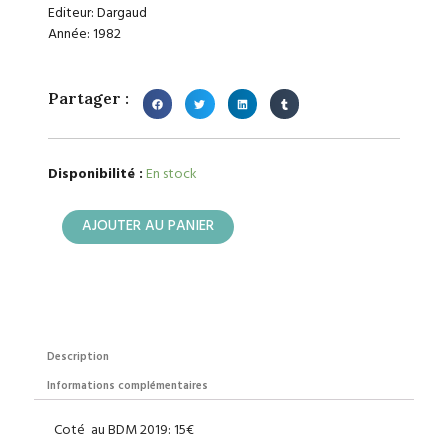
Editeur: Dargaud
Année: 1982
Partager :
quantité
Disponibilité :
En stock
de
Le
AJOUTER AU PANIER
vagabond
des
Limbes
Description
Informations complémentaires
Coté au BDM 2019: 15€