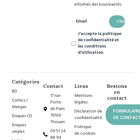
informés des nouveautés.
Email
J'accepte la politique
de confidentialité et
les conditions
d'utilisation.
Catégories
Contact
Liens
Restons
BD
en
17 rue
Mentions
contact
Comics /
Porte
légales
Mangas
de Paris
Déclaration de
FORMULAIR
79100
Disques CD
confidentialité
DE CONTAC
Thouars
Disques
Politique
09 51 24
vinyles
de cookies
88 94