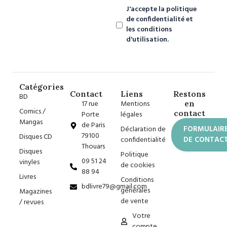
J'accepte la politique
de confidentialité et
les conditions
d'utilisation.
Catégories
Contact
Liens
Restons
BD
17 rue
Mentions
en
Comics /
contact
Porte
légales
Mangas
de Paris
Déclaration de
FORMULAIR
79100
Disques CD
confidentialité
DE CONTAC
Thouars
Disques
Politique
09 51 24
vinyles
de cookies
88 94
Livres
Conditions
bdlivre79@gmail.com
générales
Magazines
de vente
/ revues
Votre
compte