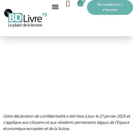
CART
0
Aller
Se connecter /
au
s'inscrire
contenu
Recherche de produits
BOUTIQUE EN LIGNE
LES MOTS PASSANTS À THOUARS
Déclaration de
confidentialité
Cette déclaration de confidentialité a été mise à jour le 27 janvier 2025 et
s’applique aux citoyens et aux résidents permanents légaux de l’Espace
économique européen et de la Suisse.