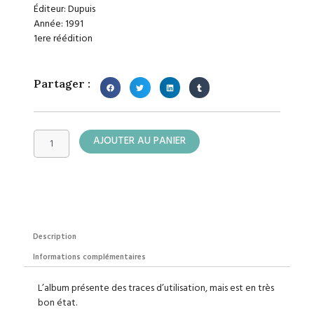
Éditeur: Dupuis
Année: 1991
1ere réédition
Partager :
quantité
AJOUTER AU PANIER
de
Spirou
&
Fantasio
Description
Informations complémentaires
L’album présente des traces d’utilisation, mais est en très
bon état.