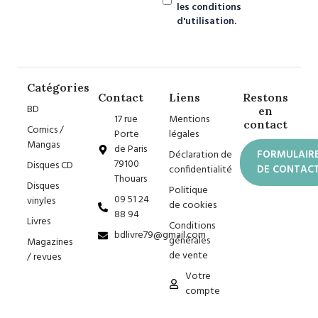
les conditions
d'utilisation.
Catégories
Contact
Liens
Restons
BD
en
17 rue
Mentions
contact
Comics /
Porte
légales
Mangas
de Paris
Déclaration de
FORMULAIR
79100
Disques CD
confidentialité
DE CONTAC
Thouars
Disques
Politique
09 51 24
vinyles
de cookies
88 94
Livres
Conditions
bdlivre79@gmail.com
générales
Magazines
de vente
/ revues
Votre
compte