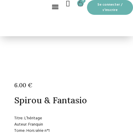
CART
0
Aller
Se connecter /
au
s'inscrire
contenu
Recherche de produits
BOUTIQUE EN LIGNE
LES MOTS PASSANTS À THOUARS
6.00
€
Spirou & Fantasio
Titre: L’héritage
Auteur: Franquin
Tome: Hors série n°1