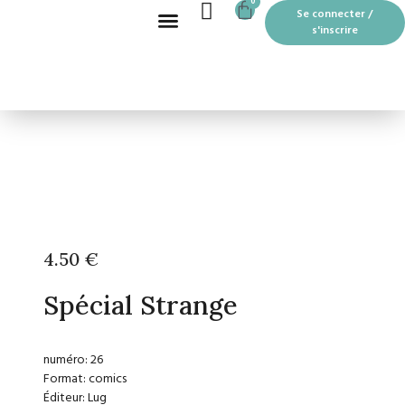
CART
0
Aller
Se connecter /
au
s'inscrire
contenu
Recherche de produits
BOUTIQUE EN LIGNE
LES MOTS PASSANTS À THOUARS
4.50
€
Spécial Strange
numéro: 26
Format: comics
Éditeur: Lug