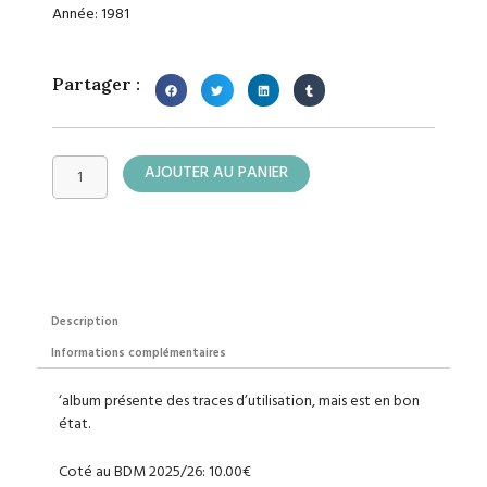
Année: 1981
Partager :
quantité
AJOUTER AU PANIER
de
Spécial
Strange
Description
Informations complémentaires
‘album présente des traces d’utilisation, mais est en bon
état.
Coté au BDM 2025/26: 10.00€