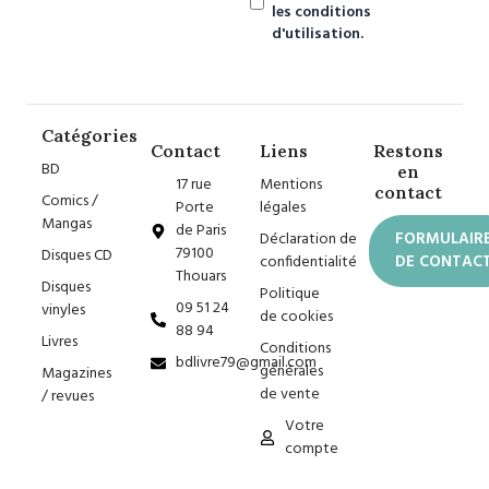
les conditions
d'utilisation.
Catégories
Contact
Liens
Restons
BD
en
17 rue
Mentions
contact
Comics /
Porte
légales
Mangas
de Paris
Déclaration de
FORMULAIR
79100
Disques CD
confidentialité
DE CONTAC
Thouars
Disques
Politique
09 51 24
vinyles
de cookies
88 94
Livres
Conditions
bdlivre79@gmail.com
générales
Magazines
de vente
/ revues
Votre
compte