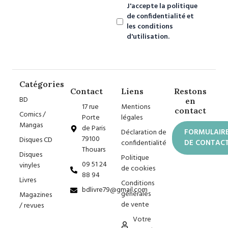
J'accepte la politique
de confidentialité et
les conditions
d'utilisation.
Catégories
Contact
Liens
Restons
BD
en
17 rue
Mentions
contact
Comics /
Porte
légales
Mangas
de Paris
Déclaration de
FORMULAIR
79100
Disques CD
confidentialité
DE CONTAC
Thouars
Disques
Politique
09 51 24
vinyles
de cookies
88 94
Livres
Conditions
bdlivre79@gmail.com
générales
Magazines
de vente
/ revues
Votre