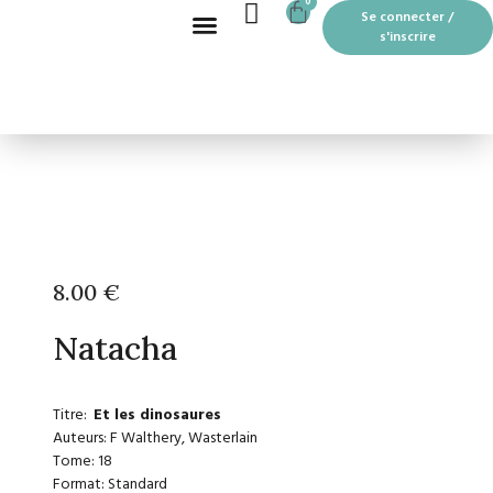
CART
0
Aller
Se connecter /
au
s'inscrire
contenu
Recherche de produits
BOUTIQUE EN LIGNE
LES MOTS PASSANTS À THOUARS
8.00
€
Natacha
Titre:
Et les dinosaures
Auteurs: F Walthery, Wasterlain
Tome: 18
Format: Standard