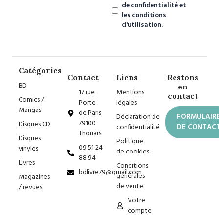
de confidentialité et
les conditions
d'utilisation.
Catégories
Contact
Liens
Restons
BD
en
17 rue
Mentions
contact
Comics /
Porte
légales
Mangas
de Paris
Déclaration de
FORMULAIR
79100
Disques CD
confidentialité
DE CONTAC
Thouars
Disques
Politique
09 51 24
vinyles
de cookies
88 94
Livres
Conditions
bdlivre79@gmail.com
générales
Magazines
de vente
/ revues
Votre
compte