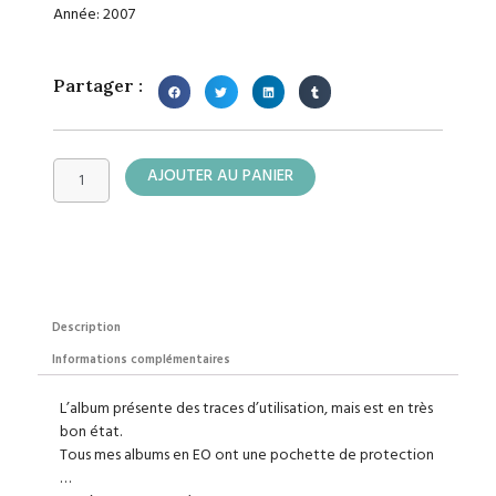
Année: 2007
Partager :
quantité
AJOUTER AU PANIER
de
L'Agent
212
Description
Informations complémentaires
L’album présente des traces d’utilisation, mais est en très
bon état.
Tous mes albums en EO ont une pochette de protection
…