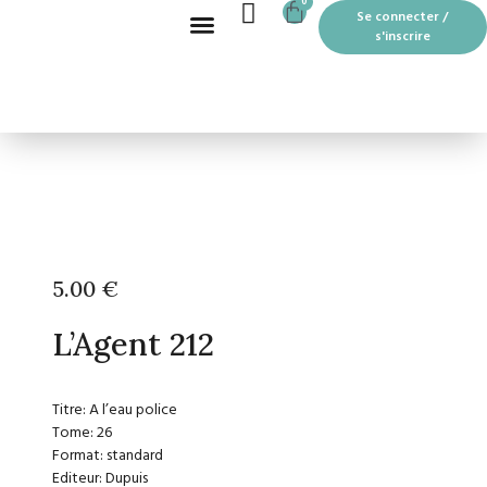
CART
0
Aller
Se connecter /
au
s'inscrire
contenu
Recherche de produits
BOUTIQUE EN LIGNE
LES MOTS PASSANTS À THOUARS
5.00
€
L’Agent 212
Titre: A l’eau police
Tome: 26
Format: standard
Editeur: Dupuis