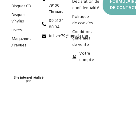
Déclaration de
FORMULAIR
79100
Disques CD
confidentialité
DE CONTAC
Thouars
Disques
Politique
09 51 24
vinyles
de cookies
88 94
Livres
Conditions
bdlivre79@gmail.com
générales
Magazines
de vente
/ revues
Votre
compte
Site internet réalisé
par