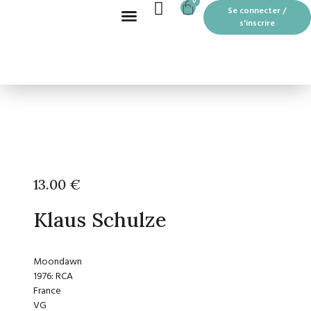
CART
0
Aller
Se connecter /
au
s'inscrire
contenu
Recherche de produits
BOUTIQUE EN LIGNE
LES MOTS PASSANTS À THOUARS
13.00
€
Klaus Schulze
Moondawn
1976: RCA
France
VG