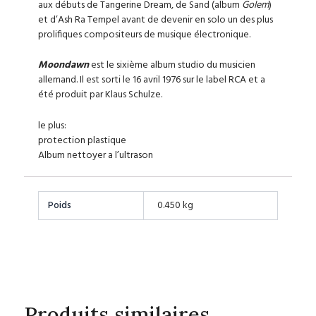
aux débuts de Tangerine Dream, de Sand (album
Golem
)
et d’Ash Ra Tempel avant de devenir en solo un des plus
prolifiques compositeurs de musique électronique.
Moondawn
est le sixième album studio du musicien
allemand. Il est sorti le
16 avril 1976
sur le label RCA et a
été produit par Klaus Schulze.
le plus:
protection plastique
Album nettoyer a l’ultrason
Poids
0.450 kg
Produits similaires