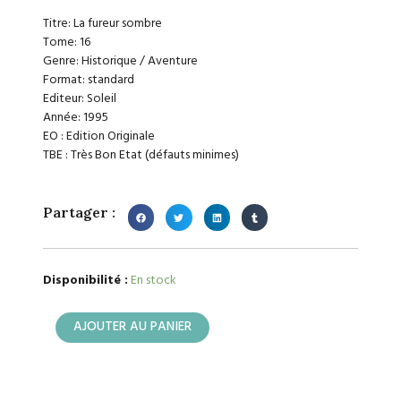
Titre: La fureur sombre
Tome: 16
Genre: Historique / Aventure
Format: standard
Editeur: Soleil
Année: 1995
EO : Edition Originale
TBE : Très Bon Etat (défauts minimes)
Partager :
quantité
Disponibilité :
En stock
de
Jugurtha
AJOUTER AU PANIER