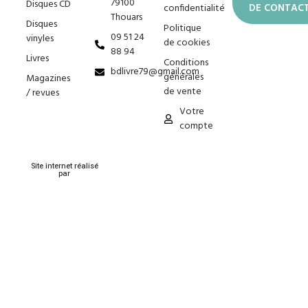
79100
Disques CD
confidentialité
DE CONTAC
Thouars
Disques
Politique
09 51 24
vinyles
de cookies
88 94
Livres
Conditions
bdlivre79@gmail.com
générales
Magazines
de vente
/ revues
Votre
compte
Site internet réalisé
par