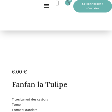
CART
0
Aller
Se connecter /
au
s'inscrire
contenu
Recherche de produits
BOUTIQUE EN LIGNE
LES MOTS PASSANTS À THOUARS
6.00
€
Fanfan la Tulipe
Titre: La nuit des castors
Tome: 1
Format: standard