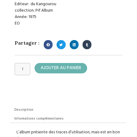
Editeur: du Kangourou
collection: Pif Album
Année: 1975
EO
Partager :
quantité
AJOUTER AU PANIER
de
Fanfan
la
Tulipe
Description
Informations complémentaires
L’album présente des traces d’utilisation, mais est en bon