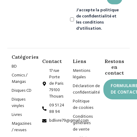
J'accepte la politique
de confidentialité et
les conditions
d'utilisation.
Catégories
Contact
Liens
Restons
BD
en
17 rue
Mentions
contact
Comics /
Porte
légales
Mangas
de Paris
Déclaration de
FORMULAIR
79100
Disques CD
confidentialité
DE CONTAC
Thouars
Disques
Politique
09 51 24
vinyles
de cookies
88 94
Livres
Conditions
bdlivre79@gmail.com
générales
Magazines
de vente
/ revues