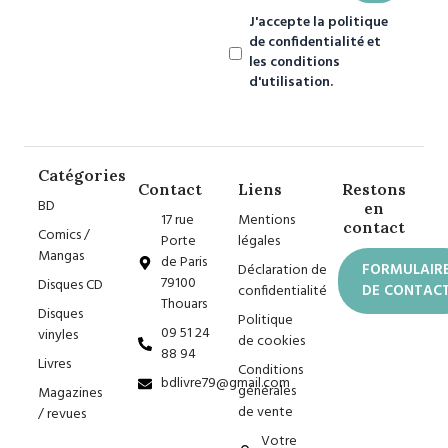
J'accepte la politique
de confidentialité et
les conditions
d'utilisation.
Catégories
Contact
Liens
Restons
BD
en
17 rue
Mentions
contact
Comics /
Porte
légales
Mangas
de Paris
Déclaration de
FORMULAIR
79100
Disques CD
confidentialité
DE CONTAC
Thouars
Disques
Politique
09 51 24
vinyles
de cookies
88 94
Livres
Conditions
bdlivre79@gmail.com
générales
Magazines
de vente
/ revues
Votre