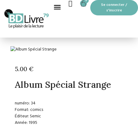
CART
0
Aller
Se connecter /
au
s'inscrire
contenu
Recherche de produits
BOUTIQUE EN LIGNE
LES MOTS PASSANTS À THOUARS
5.00
€
Album Spécial Strange
numéro: 34
Format: comics
Éditeur: Semic
Année: 1995