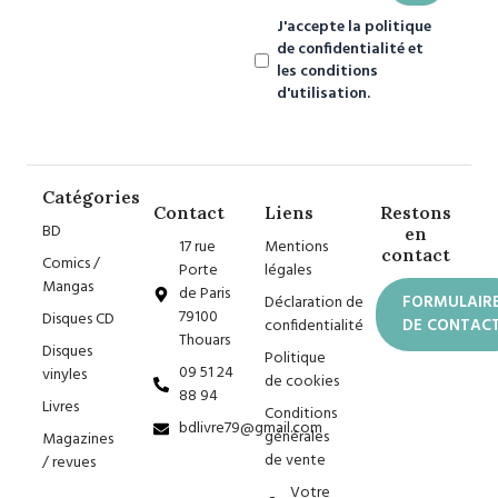
J'accepte la politique
de confidentialité et
les conditions
d'utilisation.
Catégories
Contact
Liens
Restons
BD
en
17 rue
Mentions
contact
Comics /
Porte
légales
Mangas
de Paris
Déclaration de
FORMULAIR
79100
Disques CD
confidentialité
DE CONTAC
Thouars
Disques
Politique
09 51 24
vinyles
de cookies
88 94
Livres
Conditions
bdlivre79@gmail.com
générales
Magazines
de vente
/ revues
Votre