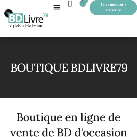
CART
0
Aller
Se connecter /
au
s'inscrire
contenu
Recherche de produits
BOUTIQUE EN LIGNE
LES MOTS PASSANTS À THOUARS
BOUTIQUE BDLIVRE79
Boutique en ligne de
vente de BD d'occasion